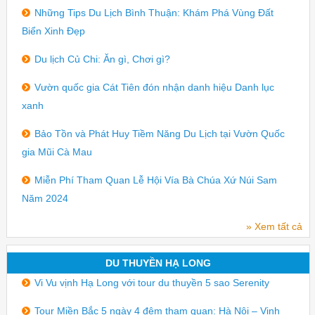
Những Tips Du Lịch Bình Thuận: Khám Phá Vùng Đất
Biển Xinh Đẹp
Du lịch Củ Chi: Ăn gì, Chơi gì?
Vườn quốc gia Cát Tiên đón nhận danh hiệu Danh lục
xanh
Bảo Tồn và Phát Huy Tiềm Năng Du Lịch tại Vườn Quốc
gia Mũi Cà Mau
Miễn Phí Tham Quan Lễ Hội Vía Bà Chúa Xứ Núi Sam
Năm 2024
» Xem tất cả
DU THUYỀN HẠ LONG
Vi Vu vịnh Hạ Long với tour du thuyền 5 sao Serenity
Tour Miền Bắc 5 ngày 4 đêm tham quan: Hà Nội – Vịnh