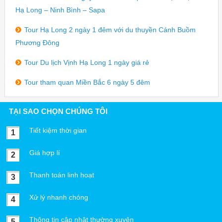
Hạ Long – Ninh Bình – Sapa
Tour Hạ Long 2 ngày 1 đêm với du thuyền Cánh Buồm
Phương Đông
Tour Du lịch Vịnh Hạ Long 1 ngày giá rẻ
Tour tham quan Miền Bắc 6 ngày 5 đêm
TẠI SAO CHỌN CHÚNG TÔI
Tiết kiệm thời gian
1
Giá hợp lí
2
Thanh toán linh hoạt
3
Xử lý nhanh chóng
4
Thông tin cập nhật thường xuyên
5