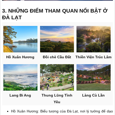
3. NHỮNG ĐIỂM THAM QUAN NỔI BẬT Ở
ĐÀ LẠT
Hồ Xuân Hương
Đồi chè Cầu Đất
Thiền Viện Trúc Lâm
Lang Bi Ang
Thung Lũng Tình
Làng Cù Lần
Yêu
Hồ Xuân Hương: Biểu tượng của Đà Lạt, nơi lý tưởng để dạo