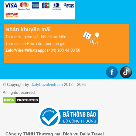
Nhận khuyến mãi
Tour mới, giảm giá, khi có sự kiện
Tour du lịch Phú Yên
,
tour can gio
Zalo/Viber/Whatsapp:
(+84) 908 44 00 58
© Copyright by
Dailytravelvietnam
2012 – 2026.
All rights reserved.
Công ty TNHH Thương mại Dịch vụ Daily Travel