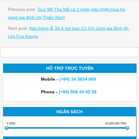
Previous post:
Tour Mỹ Tho bắt cá 1 ngày giải nhiệt mùa hè
cùng gia đình chị Thiên Kim!!
Next post:
Hào hứng lễ 30-4 với tour Củ Chi cùng gia đình Mr.
Lim Foo Keong
HỖ TRỢ TRỰC TUYẾN
Mobile -
(+84) 34 3834 069
Phone -
(+84) 908 44 00 58
NGÂN SÁCH
0
VND
10,000,000
VND