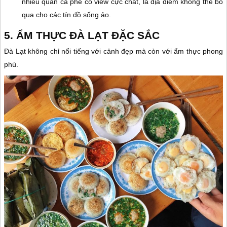
nhiều quán cà phê có view cực chất, là địa điểm không thể bỏ
qua cho các tín đồ sống ảo.
5. ẨM THỰC ĐÀ LẠT ĐẶC SẮC
Đà Lạt không chỉ nổi tiếng với cảnh đẹp mà còn với ẩm thực phong
phú.