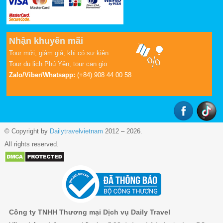
Nhận khuyến mãi
Tour mới, giảm giá, khi có sự kiện
Tour du lịch Phú Yên
,
tour can gio
Zalo/Viber/Whatsapp:
(+84) 908 44 00 58
© Copyright by
Dailytravelvietnam
2012 – 2026.
All rights reserved.
Công ty TNHH Thương mại Dịch vụ Daily Travel