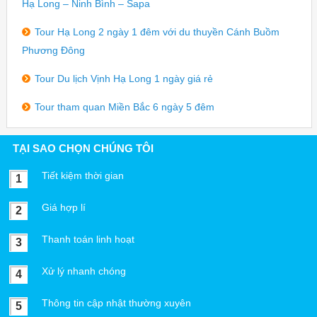
Hạ Long – Ninh Bình – Sapa
Tour Hạ Long 2 ngày 1 đêm với du thuyền Cánh Buồm
Phương Đông
Tour Du lịch Vịnh Hạ Long 1 ngày giá rẻ
Tour tham quan Miền Bắc 6 ngày 5 đêm
TẠI SAO CHỌN CHÚNG TÔI
Tiết kiệm thời gian
1
Giá hợp lí
2
Thanh toán linh hoạt
3
Xử lý nhanh chóng
4
Thông tin cập nhật thường xuyên
5