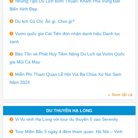
Những Tips Du Lịch Bình Thuận: Khám Phá Vùng Đất
Biển Xinh Đẹp
Du lịch Củ Chi: Ăn gì, Chơi gì?
Vườn quốc gia Cát Tiên đón nhận danh hiệu Danh lục
xanh
Bảo Tồn và Phát Huy Tiềm Năng Du Lịch tại Vườn Quốc
gia Mũi Cà Mau
Miễn Phí Tham Quan Lễ Hội Vía Bà Chúa Xứ Núi Sam
Năm 2024
» Xem tất cả
DU THUYỀN HẠ LONG
Vi Vu vịnh Hạ Long với tour du thuyền 5 sao Serenity
Tour Miền Bắc 5 ngày 4 đêm tham quan: Hà Nội – Vịnh