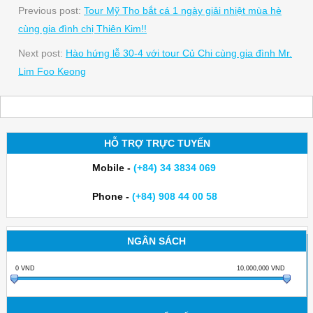
Previous post:
Tour Mỹ Tho bắt cá 1 ngày giải nhiệt mùa hè
cùng gia đình chị Thiên Kim!!
Next post:
Hào hứng lễ 30-4 với tour Củ Chi cùng gia đình Mr.
Lim Foo Keong
HỖ TRỢ TRỰC TUYẾN
Mobile -
(+84) 34 3834 069
Phone -
(+84) 908 44 00 58
NGÂN SÁCH
0
VND
10,000,000
VND