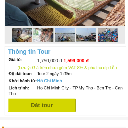
Thông tin Tour
Giá từ:
1,750,000 đ
1,599,000 đ
(Lưu ý: Giá trên chưa gồm VAT 8% & phụ thu dịp Lễ.)
Độ dài tour:
Tour 2 ngày 1 đêm
Khởi hành từ:
Hồ Chí Minh
Lịch trình:
Ho Chi Minh City - TP.My Tho - Ben Tre - Can
Tho
Đặt tour