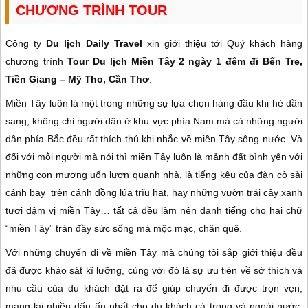
CHƯƠNG TRÌNH TOUR
Công ty
Du lịch Daily Travel
xin giới thiệu tới Quý khách hàng
chương trình
Tour Du lịch Miền Tây 2 ngày 1 đêm đi Bến Tre,
Tiền Giang – Mỹ Tho, Cần Thơ
.
Miền Tây luôn là một trong những sự lựa chọn hàng đầu khi hè dần
sang, không chỉ người dân ở khu vực phía Nam mà cả những người
dân phía Bắc đều rất thích thú khi nhắc về miền Tây sông nước. Và
đối với mỗi người mà nói thì miền Tây luôn là mảnh đất bình yên với
những con mương uốn lượn quanh nhà, là tiếng kêu của đàn cò sải
cánh bay trên cánh đồng lúa trĩu hạt, hay những vườn trái cây xanh
tươi đậm vị miền Tây… tất cả đều làm nên danh tiếng cho hai chữ
“miền Tây” tràn đầy sức sống mà mộc mạc, chân quê.
Với những chuyến đi về miền Tây mà chúng tôi sắp giới thiệu đều
đã được khảo sát kĩ lưỡng, cùng với đó là sự ưu tiên về sở thích và
nhu cầu của du khách đặt ra để giúp chuyến đi được trọn vẹn,
mang lại nhiều dấu ấn nhất cho du khách cả trong và ngoài nước.