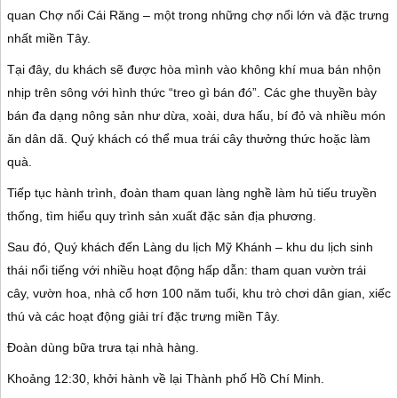
quan
Chợ nổi Cái Răng
– một trong những chợ nổi lớn và đặc trưng
nhất miền Tây.
Tại đây, du khách sẽ được hòa mình vào không khí mua bán nhộn
nhịp trên sông với hình thức “treo gì bán đó”. Các ghe thuyền bày
bán đa dạng nông sản như dừa, xoài, dưa hấu, bí đỏ và nhiều món
ăn dân dã. Quý khách có thể mua trái cây thưởng thức hoặc làm
quà.
Tiếp tục hành trình, đoàn tham quan làng nghề làm hủ tiếu truyền
thống, tìm hiểu quy trình sản xuất đặc sản địa phương.
Sau đó, Quý khách đến
Làng du lịch Mỹ Khánh
– khu du lịch sinh
thái nổi tiếng với nhiều hoạt động hấp dẫn: tham quan vườn trái
cây, vườn hoa, nhà cổ hơn 100 năm tuổi, khu trò chơi dân gian, xiếc
thú và các hoạt động giải trí đặc trưng miền Tây.
Đoàn dùng bữa trưa tại nhà hàng.
Khoảng 12:30, khởi hành về lại
Thành phố Hồ Chí Minh
.