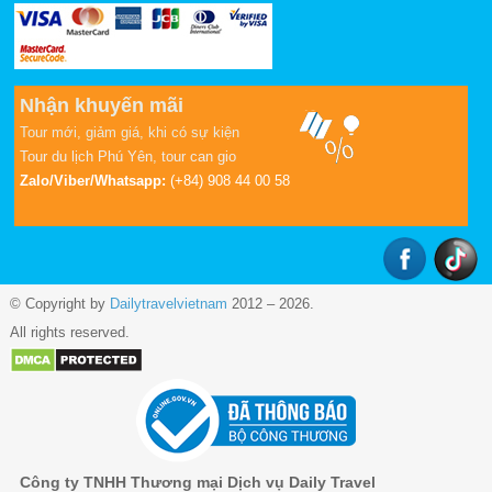
Nhận khuyến mãi
Tour mới, giảm giá, khi có sự kiện
Tour du lịch Phú Yên
,
tour can gio
Zalo/Viber/Whatsapp:
(+84) 908 44 00 58
© Copyright by
Dailytravelvietnam
2012 – 2026.
All rights reserved.
Công ty TNHH Thương mại Dịch vụ Daily Travel