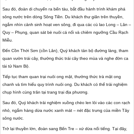
Sau đó, đoàn di chuyển ra bến tàu, bắt đầu hành trình khám phá
sông nước trên dòng
Sông Tiền
. Du khách thư giãn trên thuyền,
ngắm nhìn cảnh sinh hoạt ven sông, đi qua các cù lao Long – Lân –
Quy – Phụng, quan sát bè nuôi cá nổi và chiêm ngưỡng
Cầu Rạch
Miễu
.
Đến
Cồn Thới Sơn
(cồn Lân), Quý khách tản bộ đường làng, tham
quan vườn trái cây, thưởng thức trái cây theo mùa và nghe đờn ca
tài tử Nam Bộ.
Tiếp tục tham quan trại nuôi ong mật, thưởng thức trà mật ong
chanh và tìm hiểu quy trình nuôi ong. Du khách có thể trải nghiệm
chụp hình cùng trăn tại trang trại địa phương.
Sau đó, Quý khách trải nghiệm xuồng chèo len lỏi vào các con rạch
nhỏ, ngắm hàng dừa nước xanh mát – nét đặc trưng của miền Tây
sông nước.
Trở lại thuyền lớn, đoàn sang
Bến Tre
– xứ dừa nổi tiếng. Tại đây,