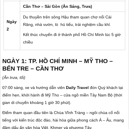
Cần Thơ – Sài Gòn (Ăn Sáng, Trưa)
Du thuyền trên sông Hậu tham quan chợ nổi Cái
Ngày
Răng, nhà vườn, lò hủ tiếu, trải nghiệm cầu khỉ.
2
Kết thúc chuyến đi ở thành phố Hồ Chí Minh lúc 5 giờ
chiều
NGÀY 1: TP. HỒ CHÍ MINH – MỸ THO –
BẾN TRE – CẦN THƠ
(Ăn trưa, tối)
07:00 sáng, xe và hướng dẫn viên
Daily Travel
đón Quý khách tại
điểm hẹn, khởi hành đi Mỹ Tho – cửa ngõ miền Tây Nam Bộ (thời
gian di chuyển khoảng 1 giờ 30 phút).
Điểm tham quan đầu tiên là
Chùa Vĩnh Tràng
– ngôi chùa cổ nổi
tiếng với kiến trúc độc đáo, hài hòa giữa phong cách Á – Âu, mang
đậm dấu ấn văn hóa Việt, Khmer và phương Tây.