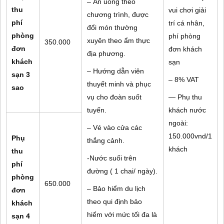
– Ăn uống theo
thu
vui chơi giải
chương trình, được
phí
trí cá nhân,
đổi món thường
phòng
phí phòng
xuyên theo ẩm thực
350.000
đơn
đơn khách
địa phương.
khách
sạn
– Hướng dẫn viên
sạn 3
– 8% VAT
thuyết minh và phục
sao
vụ cho đoàn suốt
— Phụ thu
tuyến.
khách nước
ngoài:
– Vé vào cửa các
150.000vnd/1
Phụ
thắng cảnh.
khách
thu
-Nước suối trên
phí
đường ( 1 chai/ ngày).
phòng
650.000
– Bảo hiểm du lịch
đơn
theo qui định bảo
khách
hiểm với mức tối đa là
sạn 4