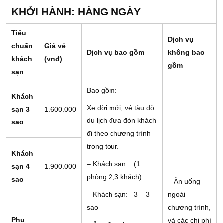
KHỞI HÀNH: HÀNG NGÀY
Tiêu
Dịch vụ
chuẩn
Giá vé
Dịch vụ bao gồm
không bao
khách
(vnđ)
gồm
sạn
Bao gồm:
Khách
Xe đời mới, vé tàu đò
sạn 3
1.600.000
du lịch đưa đón khách
sao
đi theo chương trình
trong tour.
Khách
– Khách sạn : (1
sạn 4
1.900.000
phòng 2,3 khách).
sao
– Ăn uống
– Khách sạn: 3 – 3
ngoài
sao
chương trình,
Phụ
và các chi phí