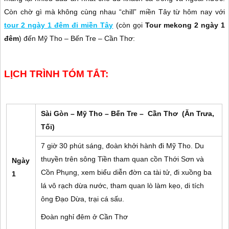
Còn chờ gì mà không cùng nhau “chill” miền Tây từ hôm nay với
tour 2 ngày 1 đêm đi miền Tây
(còn gọi
Tour mekong 2 ngày 1
đêm
) đến Mỹ Tho – Bến Tre – Cần Thơ:
LỊCH TRÌNH TÓM TẮT:
Sài Gòn – Mỹ Tho – Bến Tre – Cần Thơ (Ăn Trưa,
Tối)
7 giờ 30 phút sáng, đoàn khởi hành đi Mỹ Tho. Du
thuyền trên sông Tiền tham quan cồn Thới Sơn và
Ngày
Cồn Phụng, xem biểu diễn đờn ca tài tử, đi xuồng ba
1
lá vô rạch dừa nước, tham quan lò làm kẹo, di tích
ông Đạo Dừa, trại cá sấu.
Đoàn nghỉ đêm ở Cần Thơ