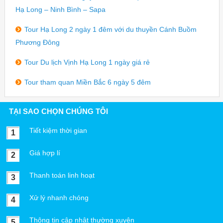
Hạ Long – Ninh Bình – Sapa
Tour Hạ Long 2 ngày 1 đêm với du thuyền Cánh Buồm
Phương Đông
Tour Du lịch Vịnh Hạ Long 1 ngày giá rẻ
Tour tham quan Miền Bắc 6 ngày 5 đêm
TẠI SAO CHỌN CHÚNG TÔI
Tiết kiệm thời gian
1
Giá hợp lí
2
Thanh toán linh hoạt
3
Xử lý nhanh chóng
4
Thông tin cập nhật thường xuyên
5