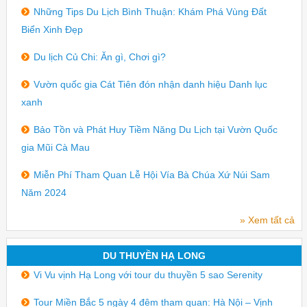
Những Tips Du Lịch Bình Thuận: Khám Phá Vùng Đất
Biển Xinh Đẹp
Du lịch Củ Chi: Ăn gì, Chơi gì?
Vườn quốc gia Cát Tiên đón nhận danh hiệu Danh lục
xanh
Bảo Tồn và Phát Huy Tiềm Năng Du Lịch tại Vườn Quốc
gia Mũi Cà Mau
Miễn Phí Tham Quan Lễ Hội Vía Bà Chúa Xứ Núi Sam
Năm 2024
» Xem tất cả
DU THUYỀN HẠ LONG
Vi Vu vịnh Hạ Long với tour du thuyền 5 sao Serenity
Tour Miền Bắc 5 ngày 4 đêm tham quan: Hà Nội – Vịnh