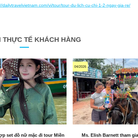
://dailytravelvietnam.com/vi/tour/tour-du-lich-cu-chi-1-2-ngay-gia-re/
H THỰC TẾ KHÁCH HÀNG
04/2026
ợp set đồ nữ mặc đi tour Miền
Ms. Elish Barnett tham gia