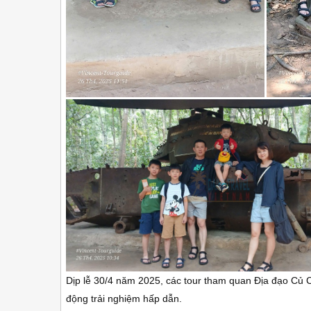
Dịp lễ 30/4 năm 2025, các tour tham quan Địa đạo Củ C
động trải nghiệm hấp dẫn.