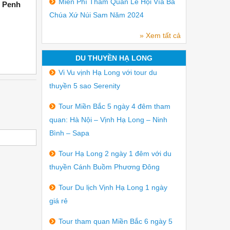
Miễn Phí Tham Quan Lễ Hội Vía Bà
m Penh
Thủy
Chúa Xứ Núi Sam Năm 2024
» Xem tất cả
DU THUYỀN HẠ LONG
Vi Vu vịnh Hạ Long với tour du
thuyền 5 sao Serenity
Tour Miền Bắc 5 ngày 4 đêm tham
quan: Hà Nội – Vịnh Hạ Long – Ninh
Bình – Sapa
Tour Hạ Long 2 ngày 1 đêm với du
thuyền Cánh Buồm Phương Đông
Tour Du lịch Vịnh Hạ Long 1 ngày
giá rẻ
Tour tham quan Miền Bắc 6 ngày 5