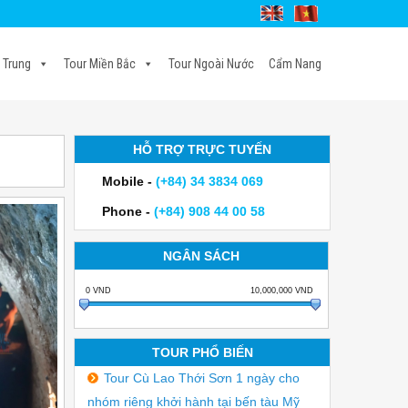
 Trung
Tour Miền Bắc
Tour Ngoài Nước
Cẩm Nang
HỖ TRỢ TRỰC TUYẾN
Mobile -
(+84) 34 3834 069
Phone -
(+84) 908 44 00 58
NGÂN SÁCH
0
VND
10,000,000
VND
TOUR PHỔ BIẾN
Tour Cù Lao Thới Sơn 1 ngày cho
nhóm riêng khởi hành tại bến tàu Mỹ