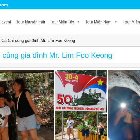
.com
Event
Tour khuyến mãi
Tour Miền Tây
Tour Miền Nam
Tour Miền
r Củ Chi cùng gia đình Mr. Lim Foo Keong
i cùng gia đình Mr. Lim Foo Keong