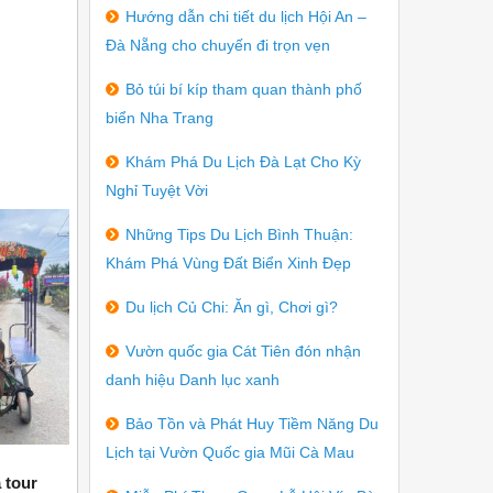
Hướng dẫn chi tiết du lịch Hội An –
Đà Nẵng cho chuyến đi trọn vẹn
Bỏ túi bí kíp tham quan thành phố
biển Nha Trang
Khám Phá Du Lịch Đà Lạt Cho Kỳ
Nghỉ Tuyệt Vời
Những Tips Du Lịch Bình Thuận:
04/2026
04/2026
Khám Phá Vùng Đất Biển Xinh Đẹp
Du lịch Củ Chi: Ăn gì, Chơi gì?
Vườn quốc gia Cát Tiên đón nhận
danh hiệu Danh lục xanh
Bảo Tồn và Phát Huy Tiềm Năng Du
Lịch tại Vườn Quốc gia Mũi Cà Mau
 tour
Tổ chức tour Cần Giờ cho gia đình chị
Ilja Fas