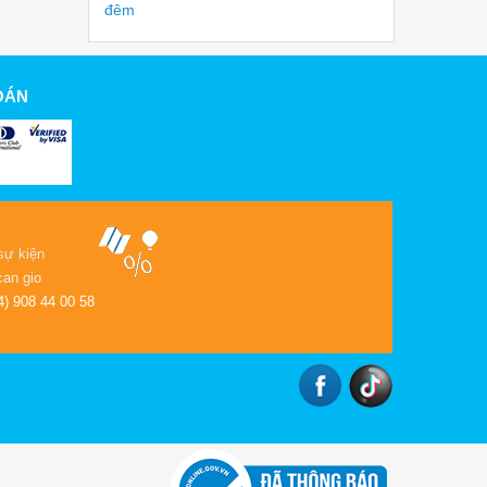
đêm
OÁN
sự kiện
can gio
4) 908 44 00 58