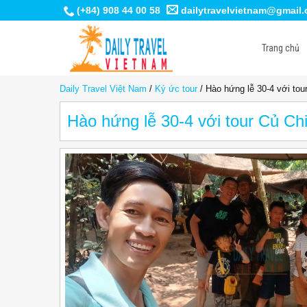
(+84) 908 44 00 58
dailytravelvietnam@gmail
Trang chủ
Daily Travel Việt Nam
/
Ký ức tour
/
Hào hứng lễ 30-4 với tou
Hào hứng lễ 30-4 với tour Củ Ch