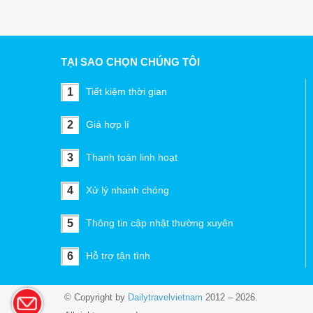
TẠI SAO CHỌN CHÚNG TÔI
1
Tiết kiệm thời gian
2
Giá hợp lí
3
Thanh toán linh hoạt
4
Xử lý nhanh chóng
5
Thông tin cập nhật thường xuyên
6
Hỗ trợ tận tình
© Copyright by
Dailytravelvietnam
2012 – 2026.