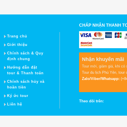
CHẤP NHẬN THANH T
Trang chủ
Giới thiệu
Chính sách & Quy
Nhận khuyến mãi
định chung
Tour mới, giảm giá, khi có 
Hướng dẫn đặt
Tour du lịch Phú Yên
,
tour 
tour & Thanh toán
Zalo/Viber/Whatsapp:
(+8
Chính sách hủy và
hoàn tiền
Ký ức tour
Theo dõi trên:
Liên hệ