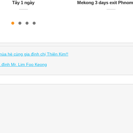
Tây 1 ngày
Mekong 3 days exit Phno
mùa hè cùng gia đình chị Thiên Kim!!
a đình Mr. Lim Foo Keong