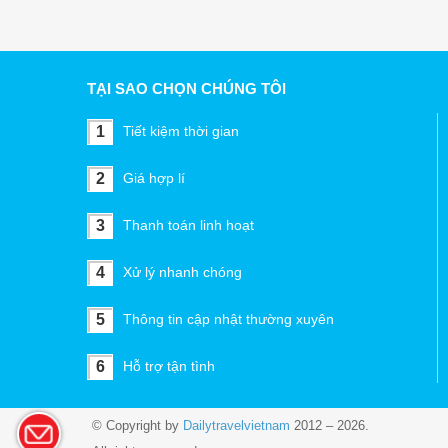
TẠI SAO CHỌN CHÚNG TÔI
1
Tiết kiệm thời gian
2
Giá hợp lí
3
Thanh toán linh hoạt
4
Xử lý nhanh chóng
5
Thông tin cập nhật thường xuyên
6
Hỗ trợ tận tình
© Copyright by
Dailytravelvietnam
2012 – 2026.