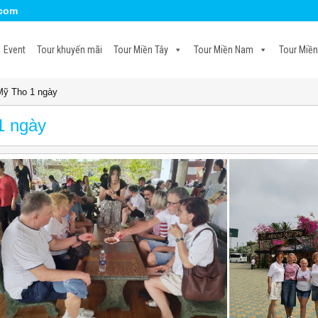
.com
Event
Tour khuyến mãi
Tour Miền Tây
Tour Miền Nam
Tour Miền
 Mỹ Tho 1 ngày
1 ngày