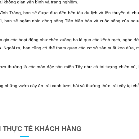
ại không gian yên bình và trang nghiêm.
 Vĩnh Tràng, bạn sẽ được đưa đến bến tàu du lịch và lên thuyền di ch
đi, bạn sẽ ngắm nhìn dòng sông Tiền hiền hòa và cuộc sống của ngư
m gia các hoạt động như chèo xuồng ba lá qua các kênh rạch, nghe đờn
. Ngoài ra, bạn cũng có thể tham quan các cơ sở sản xuất kẹo dừa, 
trưa thường là các món đặc sản miền Tây như cá tai tượng chiên xù, l
ng những vườn cây ăn trái xanh tươi, hái và thưởng thức trái cây tại ch
H THỰC TẾ KHÁCH HÀNG