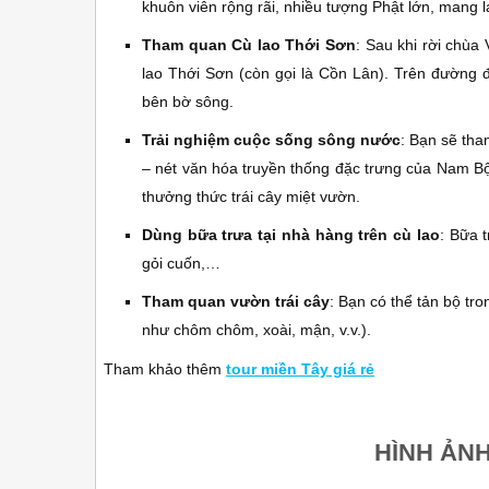
khuôn viên rộng rãi, nhiều tượng Phật lớn, mang l
Tham quan Cù lao Thới Sơn
: Sau khi rời chùa
lao Thới Sơn (còn gọi là Cồn Lân). Trên đường 
bên bờ sông.
Trải nghiệm cuộc sống sông nước
: Bạn sẽ tha
– nét văn hóa truyền thống đặc trưng của Nam Bộ
thưởng thức trái cây miệt vườn.
Dùng bữa trưa tại nhà hàng trên cù lao
: Bữa 
gỏi cuốn,…
Tham quan vườn trái cây
: Bạn có thể tản bộ tro
như chôm chôm, xoài, mận, v.v.).
Tham khảo thêm
tour miền Tây giá rẻ
HÌNH ẢN