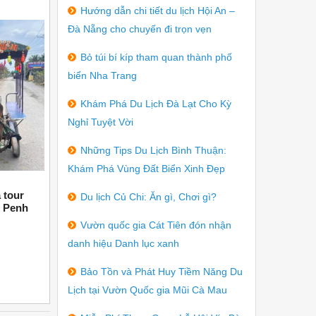
Hướng dẫn chi tiết du lịch Hội An –
Đà Nẵng cho chuyến đi trọn vẹn
04/2026
04/2026
Bỏ túi bí kíp tham quan thành phố
biển Nha Trang
Khám Phá Du Lịch Đà Lạt Cho Kỳ
Nghỉ Tuyệt Vời
Những Tips Du Lịch Bình Thuận:
Khám Phá Vùng Đất Biển Xinh Đẹp
 tour
Tổ chức tour Cần Giờ cho gia đình chị
Ilja Fas
Du lịch Củ Chi: Ăn gì, Chơi gì?
m Penh
Thủy
Vườn quốc gia Cát Tiên đón nhận
danh hiệu Danh lục xanh
Bảo Tồn và Phát Huy Tiềm Năng Du
Lịch tại Vườn Quốc gia Mũi Cà Mau