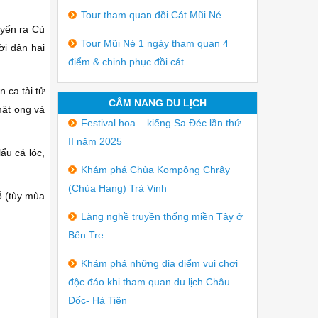
Tour tham quan đồi Cát Mũi Né
uyển ra Cù
Tour Mũi Né 1 ngày tham quan 4
ời dân hai
điểm & chinh phục đồi cát
 ca tài tử
CẨM NANG DU LỊCH
mật ong và
Festival hoa – kiểng Sa Đéc lần thứ
II năm 2025
ẩu cá lóc,
Khám phá Chùa Kompông Chrây
(Chùa Hang) Trà Vinh
ỗ (tùy mùa
Làng nghề truyền thống miền Tây ở
Bến Tre
Khám phá những địa điểm vui chơi
độc đáo khi tham quan du lịch Châu
Đốc- Hà Tiên