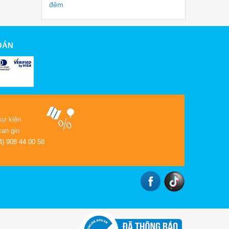
đêm
OÁN
sự kiện
can gio
4) 908 44 00 58