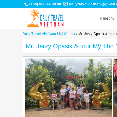
(+84) 908 44 00 58
dailytravelvietnam@gmail
Trang chủ
Daily Travel Việt Nam
/
Ký ức tour
/
Mr. Jerzy Opasik & tour
Mr. Jerzy Opasik & tour Mỹ Tho 