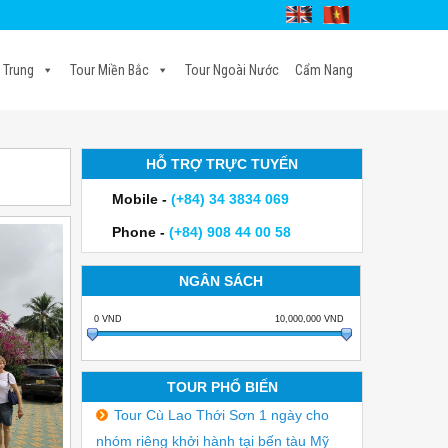
 Trung
Tour Miền Bắc
Tour Ngoài Nước
Cẩm Nang
HỖ TRỢ TRỰC TUYẾN
Mobile -
(+84) 34 3834 069
Phone -
(+84) 908 44 00 58
NGÂN SÁCH
0
VND
10,000,000
VND
TOUR PHỔ BIẾN
Tour Cù Lao Thới Sơn 1 ngày cho
nhóm riêng khởi hành tại bến tàu Mỹ