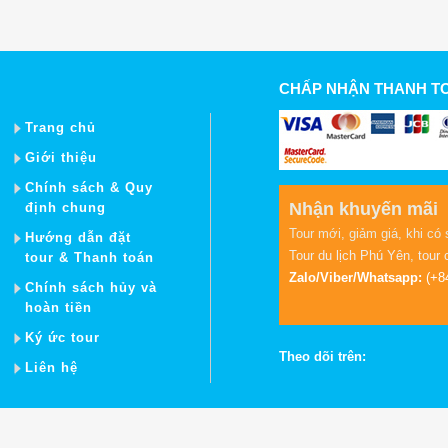
CHẤP NHẬN THANH T
Trang chủ
Giới thiệu
Chính sách & Quy
Nhận khuyến mãi
định chung
Tour mới, giảm giá, khi có 
Hướng dẫn đặt
Tour du lịch Phú Yên
,
tour 
tour & Thanh toán
Zalo/Viber/Whatsapp:
(+8
Chính sách hủy và
hoàn tiền
Ký ức tour
Theo dõi trên:
Liên hệ