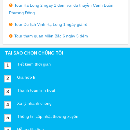
Tour Hạ Long 2 ngày 1 đêm với du thuyền Cánh Buồm
Phương Đông
Tour Du lịch Vịnh Hạ Long 1 ngày giá rẻ
Tour tham quan Miền Bắc 6 ngày 5 đêm
TẠI SAO CHỌN CHÚNG TÔI
Tiết kiệm thời gian
1
Giá hợp lí
2
Thanh toán linh hoạt
3
Xử lý nhanh chóng
4
Thông tin cập nhật thường xuyên
5
Hỗ trợ tận tình