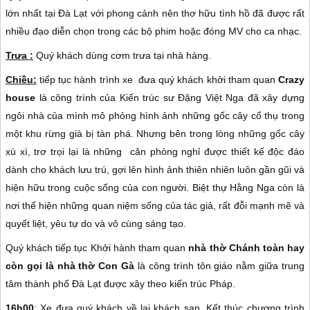
lớn nhất tại Đà Lạt với phong cảnh nên thơ hữu tình hồ đã được rất
nhiều đạo diễn chọn trong các bộ phim hoặc đóng MV cho ca nhạc.
Trưa :
Quý khách dùng cơm trưa tại nhà hàng.
Chiều:
tiếp tục hành trình xe đưa quý khách khởi tham quan
Crazy
house
là công trình của Kiến trúc sư Đặng Việt Nga đã xây dựng
ngôi nhà của mình mô phỏng hình ảnh những gốc cây cổ thụ trong
một khu rừng già bị tàn phá. Nhưng bên trong lòng những gốc cây
xù xì, trơ trọi lại là những căn phòng nghỉ được thiết kế độc đáo
dành cho khách lưu trú, gợi lên hình ảnh thiên nhiên luôn gần gũi và
hiện hữu trong cuộc sống của con người. Biệt thự Hằng Nga còn là
nơi thể hiện những quan niệm sống của tác giả, rất đỗi mạnh mẽ và
quyết liệt, yêu tự do và vô cùng sáng tạo.
Quý khách tiếp tục Khởi hành tham quan
nhà thờ Chánh toàn hay
còn gọi là nhà thờ Con Gà
là công trình tôn giáo nằm giữa trung
tâm thành phố Đà Lạt được xây theo kiến trúc Pháp.
16h00
: Xe đưa quý khách về lại khách sạn. Kết thúc chương trình