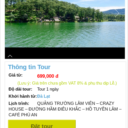
Thông tin Tour
Giá từ:
699,000 đ
(Lưu ý: Giá trên chưa gồm VAT 8% & phụ thu dịp Lễ.)
Độ dài tour:
Tour 1 ngày
Khởi hành từ:
Đà Lạt
Lịch trình:
QUẢNG TRƯỜNG LÂM VIÊN – CRAZY
HOUSE – ĐƯỜNG HẦM ĐIÊU KHẮC – HỒ TUYỀN LÂM –
CAFÉ PHÚ AN
Đặt tour