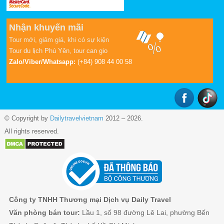
Nhận khuyến mãi
Tour mới, giảm giá, khi có sự kiện
Tour du lịch Phú Yên
,
tour can gio
Zalo/Viber/Whatsapp:
(+84) 908 44 00 58
© Copyright by
Dailytravelvietnam
2012 – 2026.
All rights reserved.
Công ty TNHH Thương mại Dịch vụ Daily Travel
Văn phòng bán tour:
Lầu 1, số 98 đường Lê Lai, phường Bến