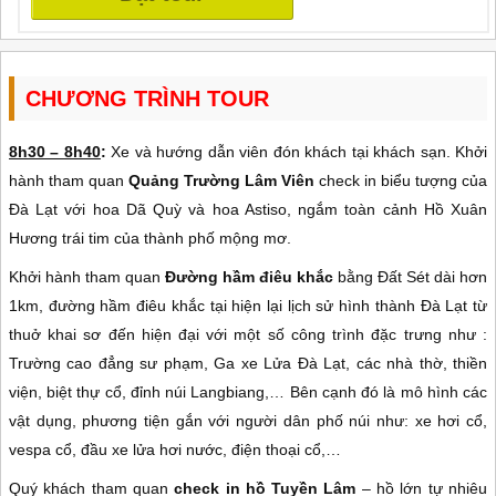
CHƯƠNG TRÌNH TOUR
8h30 – 8h40
:
Xe và hướng dẫn viên đón khách tại khách sạn. Khởi
hành tham quan
Quảng Trường Lâm Viên
check in biểu tượng của
Đà Lạt với hoa Dã Quỳ và hoa Astiso, ngắm toàn cảnh Hồ Xuân
Hương trái tim của thành phố mộng mơ.
Khởi hành tham quan
Đường hầm điêu khắc
bằng Đất Sét dài hơn
1km, đường hầm điêu khắc tại hiện lại lịch sử hình thành Đà Lạt từ
thuở khai sơ đến hiện đại với một số công trình đặc trưng như :
Trường cao đẳng sư phạm, Ga xe Lửa Đà Lạt, các nhà thờ, thiền
viện, biệt thự cổ, đỉnh núi Langbiang,… Bên cạnh đó là mô hình các
vật dụng, phương tiện gắn với người dân phố núi như: xe hơi cổ,
vespa cổ, đầu xe lửa hơi nước, điện thoại cổ,…
Quý khách tham quan
check in hồ Tuyền Lâm
– hồ lớn tự nhiêu