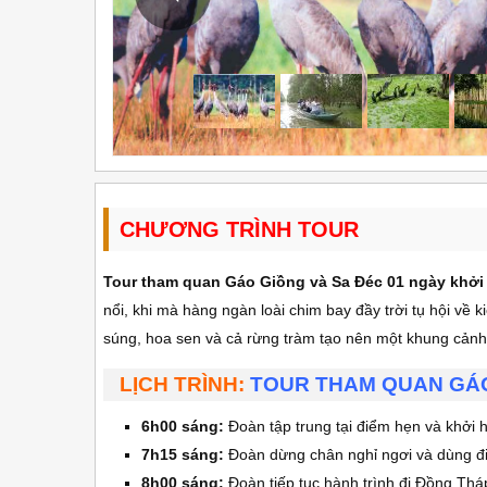
CHƯƠNG TRÌNH TOUR
Tour tham quan Gáo Giồng và Sa Đéc 01 ngày
khởi
nổi, khi mà hàng ngàn loài chim bay đầy trời tụ hội v
súng, hoa sen và cả rừng tràm tạo nên một khung cảnh
LỊCH TRÌNH:
TOUR THAM QUAN GÁO
6h00 sáng:
Đoàn tập trung tại điểm hẹn và khởi 
7h15 sáng:
Đoàn dừng chân nghỉ ngơi và dùng đ
8h00 sáng:
Đoàn tiếp tục hành trình đi Đồng Thá