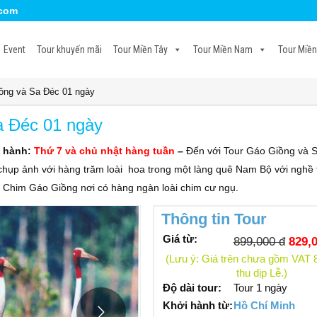
.com
Event
Tour khuyến mãi
Tour Miền Tây
Tour Miền Nam
Tour Miền
ồng và Sa Đéc 01 ngày
a Đéc 01 ngày
i hành:
Thứ 7 và chủ nhật hàng tuần
–
Đến với Tour Gáo Giồng và 
ụp ảnh với hàng trăm loài hoa trong một làng quê Nam Bộ với nghề 
 Chim Gáo Giồng nơi có hàng ngàn loài chim cư ngụ.
Thông tin Tour
Giá từ:
899,000 đ
829,0
(Lưu ý: Giá trên chưa gồm VAT
thu dịp Lễ.)
Độ dài tour:
Tour 1 ngày
Khởi hành từ:
Hồ Chí Minh