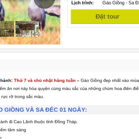
Lịch trình:
Gáo Giồng - Sa Đ
Đặt tour
 hành:
Thứ 7 và chủ nhật hàng tuần
–
Gáo Giồng đẹp nhất vào mù
ề kiếm ăn nơi này hòa quyện cùng màu sắc của những chùm hoa điên điể
 rực rỡ trong sắc màu.
 GIỒNG VÀ SA ĐÉC 01 NGÀY:
hành đi Cao Lãnh thuộc tỉnh Đồng Tháp.
iểm tâm sáng
p