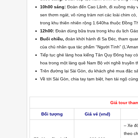
10h00 sáng:
Đoàn đến Cao Lãnh, đi xuồng máy và
sen thơm ngát, vô rừng tràm nơi các loài chim cò, 
trong khu thiên nhiên rộng 1.640ha thuộc Đồng T
12h00:
Đoàn dùng bữa trưa trong khu du lịch Gá
Buổi chiều,
đoàn khởi hành đi Sa Đéc, tham qu
của chủ nhân qua tác phẩm “Người Tình” (L’Amant
Tiếp tục ghé làng hoa kiểng Tân Quy Đông hay cò
hoa trong một làng quê Nam Bộ với nghề truyền 
Trên đường lại Sài Gòn, du khách ghé mua đặc 
Về tới Sài Gòn, chia tay tạm biệt, hẹn tái ngộ cù
Giá tour tha
Đối tượng
Giá vé (vnđ)
– Xe đờ
theo ch