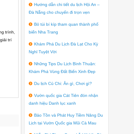
Hướng dẫn chi tiết du lịch Hội An –
Đà Nẵng cho chuyến đi trọn vẹn
Bỏ túi bí kíp tham quan thành phố
g trình,
biển Nha Trang
iải trí
Khám Phá Du Lịch Đà Lạt Cho Kỳ
Nghỉ Tuyệt Vời
Những Tips Du Lịch Bình Thuận:
Khám Phá Vùng Đất Biển Xinh Đẹp
Du lịch Củ Chi: Ăn gì, Chơi gì?
Vườn quốc gia Cát Tiên đón nhận
danh hiệu Danh lục xanh
Bảo Tồn và Phát Huy Tiềm Năng Du
Lịch tại Vườn Quốc gia Mũi Cà Mau