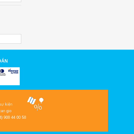
OÁN
sự kiện
can gio
4) 908 44 00 58