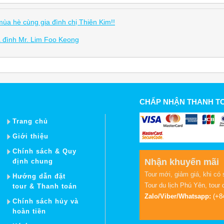
mùa hè cùng gia đình chị Thiên Kim!!
a đình Mr. Lim Foo Keong
CHẤP NHẬN THANH T
Trang chủ
Giới thiệu
Chính sách & Quy
Nhận khuyến mãi
định chung
Tour mới, giảm giá, khi có 
Hướng dẫn đặt
Tour du lịch Phú Yên
,
tour 
tour & Thanh toán
Zalo/Viber/Whatsapp:
(+8
Chính sách hủy và
hoàn tiền