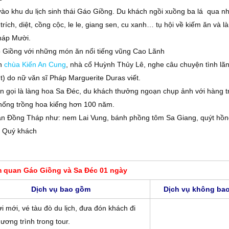
o khu du lịch sinh thái Gáo Giồng. Du khách ngồi xuồng ba lá qua n
trích, diệt, cồng cộc, le le, giang sen, cu xanh… tụ hội về kiếm ăn và 
háp Mười.
o Giồng với những món ăn nổi tiếng vũng Cao Lãnh
an
chùa Kiến An Cung
, nhà cổ Huỳnh Thủy Lê, nghe câu chuyện tình l
) do nữ văn sĩ Pháp Marguerite Duras viết.
n gọi là làng hoa Sa Đéc, du khách thưởng ngoạn chụp ảnh với hàng t
thống trồng hoa kiểng hơn 100 năm.
sản Đồng Tháp như: nem Lai Vung, bánh phồng tôm Sa Giang, quýt h
ng Quý khách
m quan Gáo Giồng và Sa Đéc 01 ngày
Dịch vụ bao gồm
Dịch vụ không ba
i mới, vé tàu đò du lịch, đưa đón khách đi
ương trình trong tour.