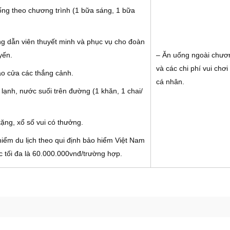
ống theo chương trình (1 bữa sáng, 1 bữa
g dẫn viên thuyết minh và phục vụ cho đoàn
yến.
– Ăn uống ngoài chươn
và các chi phí vui chơi g
ào cửa các thắng cảnh.
cá nhân.
lạnh, nước suối trên đường (1 khăn, 1 chai/
ặng, xổ số vui có thưởng.
iểm du lịch theo qui định bảo hiểm Việt Nam
c tối đa là 60.000.000vnđ/trường hợp.