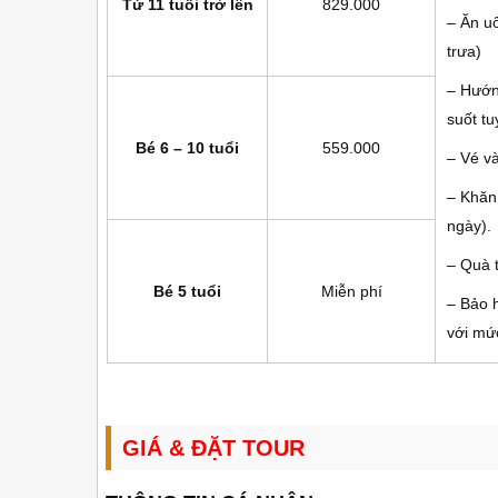
Từ 11 tuổi trở lên
829.000
– Ăn u
trưa)
– Hướn
suốt tu
Bé 6 – 10 tuổi
559.000
– Vé v
– Khăn 
ngày).
– Quà t
Bé 5 tuổi
Miễn phí
– Bảo h
với mứ
GIÁ & ĐẶT TOUR