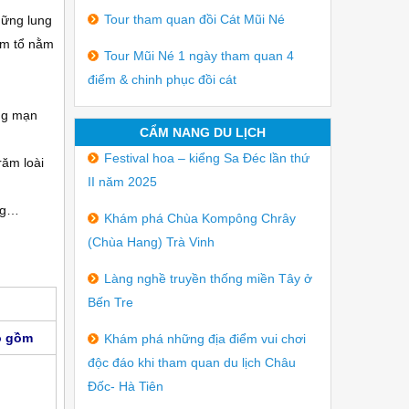
Tour tham quan đồi Cát Mũi Né
hững lung
làm tổ nằm
Tour Mũi Né 1 ngày tham quan 4
điểm & chinh phục đồi cát
ãng mạn
CẨM NANG DU LỊCH
Festival hoa – kiểng Sa Đéc lần thứ
răm loài
II năm 2025
ồng…
Khám phá Chùa Kompông Chrây
(Chùa Hang) Trà Vinh
Làng nghề truyền thống miền Tây ở
Bến Tre
o gồm
Khám phá những địa điểm vui chơi
độc đáo khi tham quan du lịch Châu
Đốc- Hà Tiên