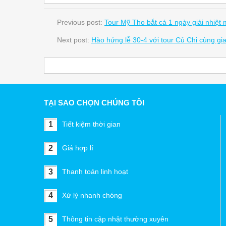
Previous post:
Tour Mỹ Tho bắt cá 1 ngày giải nhiệt 
Next post:
Hào hứng lễ 30-4 với tour Củ Chi cùng gi
TẠI SAO CHỌN CHÚNG TÔI
1
Tiết kiệm thời gian
2
Giá hợp lí
3
Thanh toán linh hoạt
4
Xử lý nhanh chóng
5
Thông tin cập nhật thường xuyên