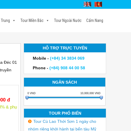
 Trung
Tour Miền Bắc
Tour Ngoài Nước
Cẩm Nang
HỖ TRỢ TRỰC TUYẾN
Mobile -
(+84) 34 3834 069
Sa Đéc 01
Phone -
(+84) 908 44 00 58
truyền
NGÂN SÁCH
0
VND
10,000,000
VND
00 đ
 8% & phụ
TOUR PHỔ BIẾN
Tour Cù Lao Thới Sơn 1 ngày cho
nhóm riêng khởi hành tại bến tàu Mỹ