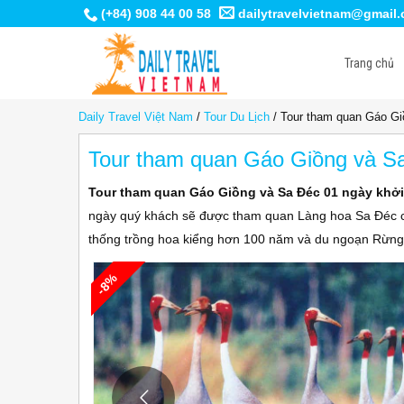
(+84) 908 44 00 58
dailytravelvietnam@gmail
Trang chủ
Daily Travel Việt Nam
/
Tour Du Lịch
/
Tour tham quan Gáo Gi
Tour tham quan Gáo Giồng và S
Tour tham quan Gáo Giồng và Sa Đéc 01 ngày
khở
ngày quý khách sẽ được tham quan Làng hoa Sa Đéc ch
thống trồng hoa kiểng hơn 100 năm và du ngoạn Rừng
-8%